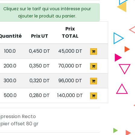
Cliquez sur le tarif qui vous intéresse pour
ajouter le produit au panier.
Prix
Quantité
Prix UT
TOTAL
100.0
0,450
DT
45,000
DT
200.0
0,350
DT
70,000
DT
300.0
0,320
DT
96,000
DT
500.0
0,280
DT
140,000
DT
pression Recto
pier offset 80 gr