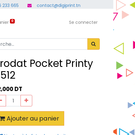
 233 665
contact@digiprint.tn
0
nier
Se connecter
rodat Pocket Printy
512
2,000
DT
Ajouter au panier