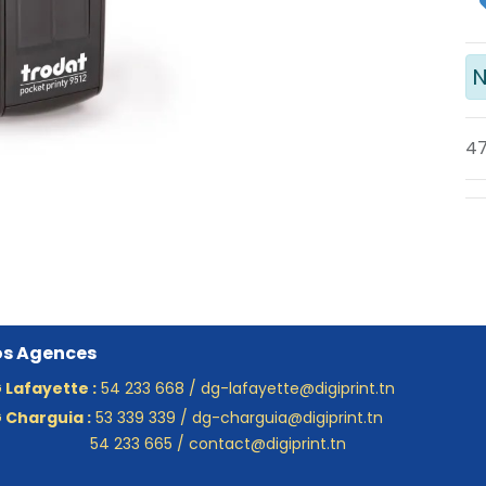
N
47
s Agences
 Lafayette :
54 233 668 / dg-lafayette@digiprint.tn
 Charguia :
53 339 339 / dg-charguia@digiprint.tn
 233 665 / contact@digiprint.tn