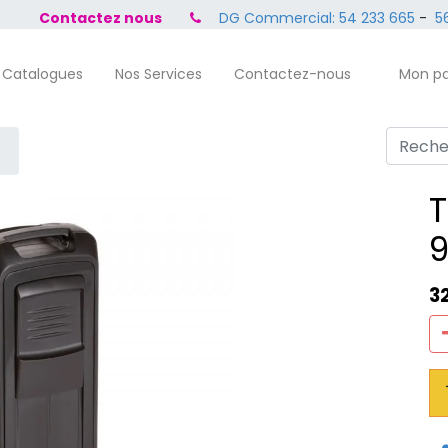
Contactez nous
DG Commercial: 54 233 665
-
56
 Catalogues
Nos Services
Contactez-nous
Mon pa
T
9
3